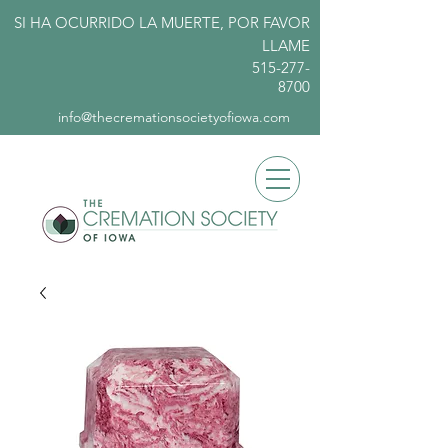
SI HA OCURRIDO LA MUERTE, POR FAVOR
LLAME
515-277-
8700
info@thecremationsocietyofiowa.com