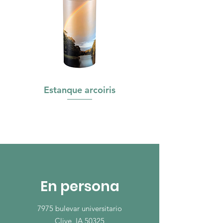
Estanque arcoiris
En persona
7975 bulevar universitario
Clive, IA 50325