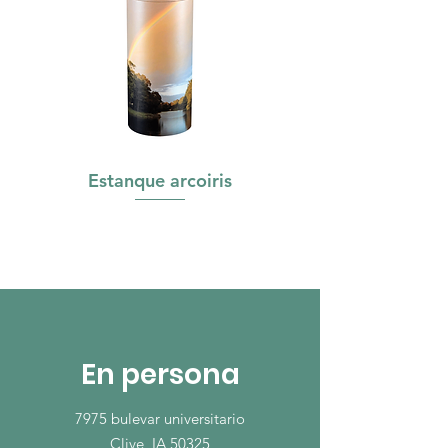
Estanque arcoiris
En persona
7975 bulevar universitario
Clive, IA 50325