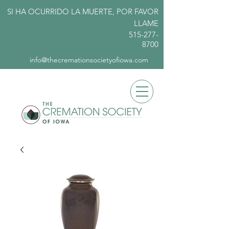
SI HA OCURRIDO LA MUERTE, POR FAVOR
LLAME
515-277-
8700
info@thecremationsocietyofiowa.com