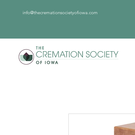
info@thecremationsocietyofiowa.com